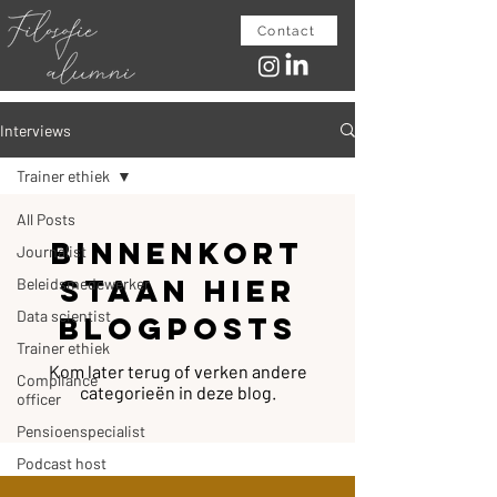
Contact
Interviews
Trainer ethiek
All Posts
Binnenkort
Journalist
staan hier
Beleidsmedewerker
Data scientist
blogposts
Trainer ethiek
Kom later terug of verken andere
Compliance
categorieën in deze blog.
officer
Pensioenspecialist
Podcast host
Museumdocent