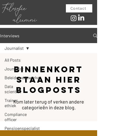
Contact
Interviews
Journalist
All Posts
Binnenkort
Journalist
staan hier
Beleidsmedewerker
Data
blogposts
scientist
Trainer
Kom later terug of verken andere
ethiek
categorieën in deze blog.
Compliance
officer
Pensioenspecialist