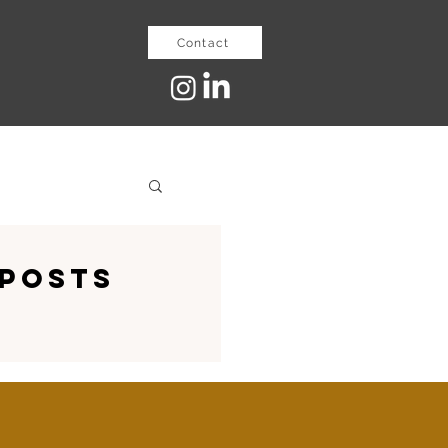
Contact
ance officer
gposts