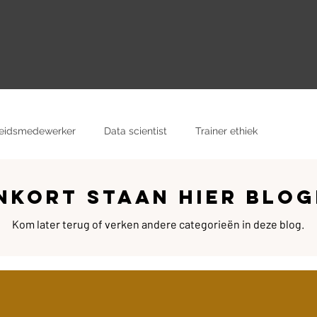
eidsmedewerker
Data scientist
Trainer ethiek
Compli
cast host
Museumdocent
nkort staan hier blo
Kom later terug of verken andere categorieën in deze blog.