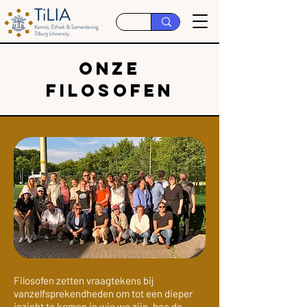
onze
filosofen
Filosofen zetten vraagtekens bij
vanzelfsprekendheden om tot een dieper
inzicht te komen in wie we zijn, hoe de